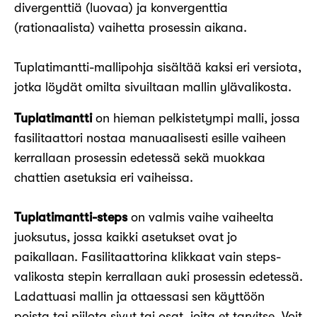
divergenttiä (luovaa) ja konvergenttia
(rationaalista) vaihetta prosessin aikana.
Tuplatimantti-mallipohja sisältää kaksi eri versiota,
jotka löydät omilta sivuiltaan mallin ylävalikosta.
Tuplatimantti
on hieman pelkistetympi malli, jossa
fasilitaattori nostaa manuaalisesti esille vaiheen
kerrallaan prosessin edetessä sekä muokkaa
chattien asetuksia eri vaiheissa.
Tuplatimantti-steps
on valmis vaihe vaiheelta
juoksutus, jossa kaikki asetukset ovat jo
paikallaan. Fasilitaattorina klikkaat vain steps-
valikosta stepin kerrallaan auki prosessin edetessä.
Ladattuasi mallin ja ottaessasi sen käyttöön
poista tai piilota sivut tai osat, joita et tarvitse. Voit